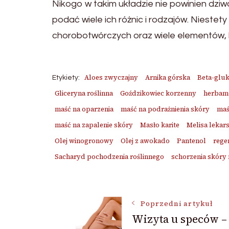
Nikogo w takim układzie nie powinien dziwo
podać wiele ich różnic i rodzajów. Niestet
chorobotwórczych oraz wiele elementów, 
Aloes zwyczajny
Arnika górska
Beta-glu
Etykiety:
Gliceryna roślinna
Goździkowiec korzenny
herbam
maść na oparzenia
maść na podrażnienia skóry
maś
maść na zapalenie skóry
Masło karite
Melisa lekar
Olej winogronowy
Olej z awokado
Pantenol
rege
Sacharyd pochodzenia roślinnego
schorzenia skóry
Nawigacja
Poprzedni artykuł
Wizyta u speców –