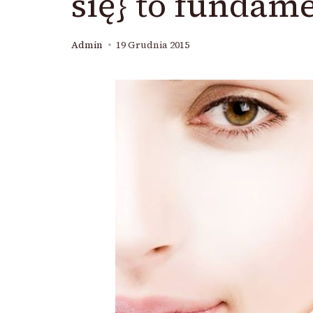
się} to fundam
Admin
19 Grudnia 2015