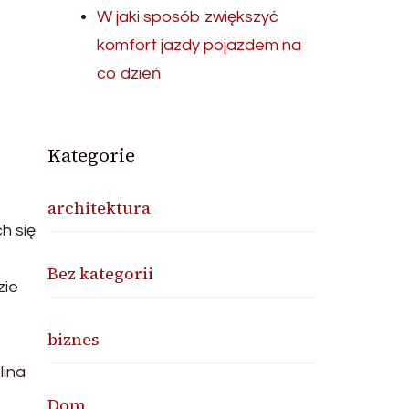
W jaki sposób zwiększyć
komfort jazdy pojazdem na
co dzień
Kategorie
architektura
h się
Bez kategorii
zie
biznes
lina
Dom