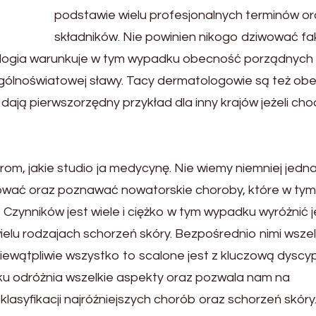
podstawie wielu profesjonalnych terminów or
składników. Nie powinien nikogo dziwować fak
ologia warunkuje w tym wypadku obecność porządnych
ogólnoświatowej sławy. Tacy dermatologowie są też obe
y dają pierwszorzędny przykład dla inny krajów jeżeli cho
rom, jakie studio ja medycynę. Nie wiemy niemniej jedna
ować oraz poznawać nowatorskie choroby, które w tym
Czynników jest wiele i ciężko w tym wypadku wyróżnić 
lu rodzajach schorzeń skóry. Bezpośrednio nimi wszel
 Niewątpliwie wszystko to scalone jest z kluczową dyscyp
dku odróżnia wszelkie aspekty oraz pozwala nam na
asyfikacji najróżniejszych chorób oraz schorzeń skóry