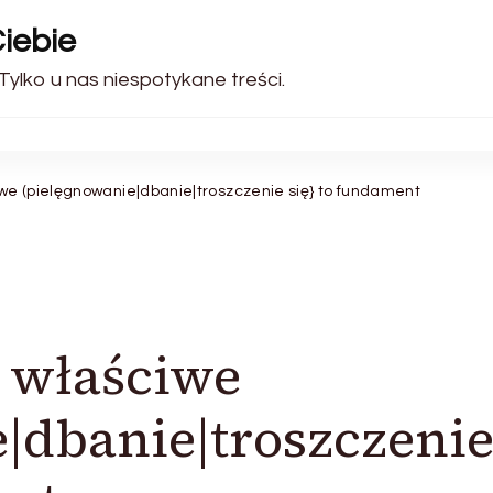
iebie
 Tylko u nas niespotykane treści.
we (pielęgnowanie|dbanie|troszczenie się} to fundament
 właściwe
|dbanie|troszczeni