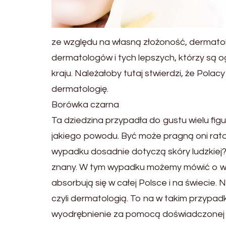
ze względu na własną złożoność, dermat
dermatologów i tych lepszych, którzy są 
kraju. Należałoby tutaj stwierdzi, że Polac
dermatologię.
Borówka czarna
Ta dziedzina przypadła do gustu wielu figu
jakiego powodu. Być może pragną oni rat
wypadku dosadnie dotyczą skóry ludzkiej? 
znany. W tym wypadku możemy mówić o wie
absorbują się w całej Polsce i na świecie.
czyli dermatologią. To na w takim przypa
wyodrębnienie za pomocą doświadczonej kl