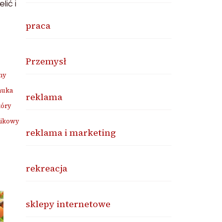
lić i
praca
Przemysł
ny
nuka
reklama
kóry
nikowy
reklama i marketing
rekreacja
sklepy internetowe