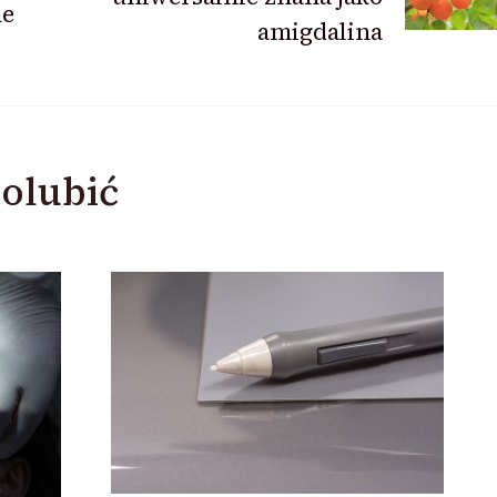
ne
amigdalina
olubić