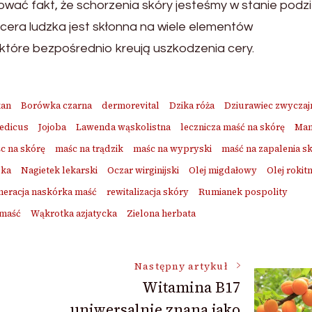
wać fakt, że schorzenia skóry jesteśmy w stanie podzie
y cera ludzka jest skłonna na wiele elementów
które bezpośrednio kreują uszkodzenia cery.
kan
Borówka czarna
dermorevital
Dzika róża
Dziurawiec zwyczaj
edicus
Jojoba
Lawenda wąskolistna
lecznicza maść na skórę
Ma
c na skórę
maśc na trądzik
maśc na wypryski
maść na zapalenia s
ska
Nagietek lekarski
Oczar wirginijski
Olej migdałowy
Olej rokit
neracja naskórka maść
rewitalizacja skóry
Rumianek pospolity
 maść
Wąkrotka azjatycka
Zielona herbata
Następny artykuł
Witamina B17
uniwersalnie znana jako