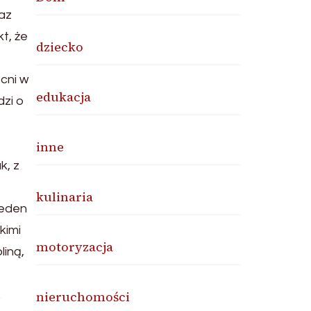
az
t, że
dziecko
cni w
edukacja
dzi o
inne
k, z
kulinaria
jeden
kimi
motoryzacja
liną,
.
nieruchomości